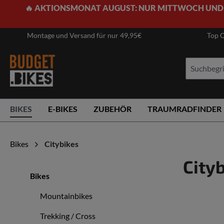
🔥 AKTIONSMONAT AUGUST: NUR MITTWOCH UND
springen
Zur Hauptnavigation springen
Montage und Versand für nur 49,95€
Top Q
BIKES
E-BIKES
ZUBEHÖR
TRAUMRADFINDER
Bikes
Citybikes
City
Bikes
Mountainbikes
Trekking / Cross