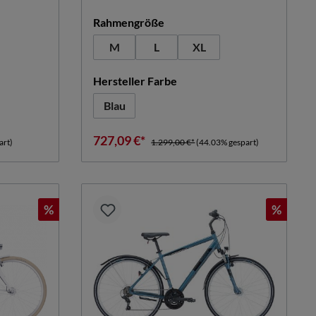
hlen
auswählen
Rahmengröße
M
L
XL
n
auswählen
Hersteller Farbe
Blau
727,09 €*
art)
1.299,00 €*
(44.03% gespart)
%
%