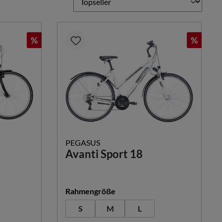
%
%
PEGASUS
Avanti Sport 18
auswählen
Rahmengröße
 Option ist zurzeit nicht verfügbar.)
S
M
L