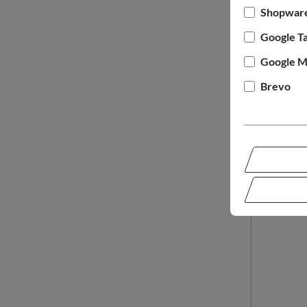
Shopware
Google T
Google M
Brevo
HERCUL
CARGO