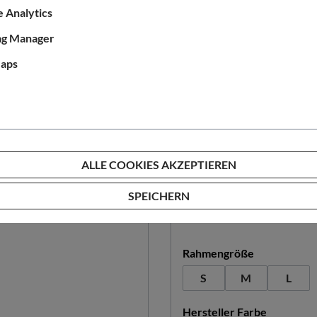
 Analytics
%
ag Manager
aps
ALLE COOKIES AKZEPTIEREN
ES
PEGASUS
SPEICHERN
 CITY R3
Premio SL Disc 27
auswählen
Rahmengröße
(Diese Option i
(Diese
S
M
L
auswähle
Hersteller Farbe