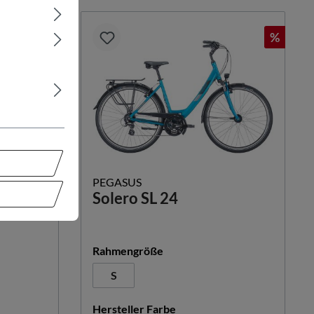
%
%
PEGASUS
Solero SL 24
auswählen
Rahmengröße
st zurzeit nicht verfügbar.)
 Option ist zurzeit nicht verfügbar.)
S
n
auswählen
Hersteller Farbe