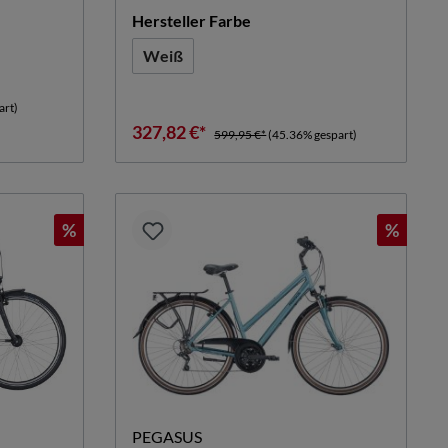
n
auswählen
Hersteller Farbe
Weiß
n ist zurzeit nicht verfügbar.)
art)
327,82 €*
599,95 €*
(45.36% gespart)
%
%
PEGASUS