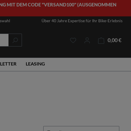
NG MIT DEM CODE "VERSAND100" (AUSGENOMMEN
uswahl
Über 40 Jahre Expertise für Ihr Bike-Erlebnis
0,00 €
Ware
LETTER
LEASING