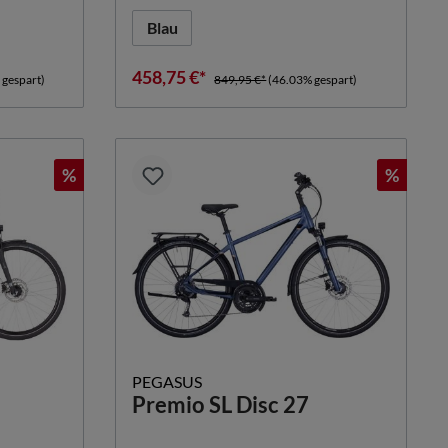
Blau
458,75 €*
 gespart)
849,95 €*
(46.03% gespart)
%
%
PEGASUS
Premio SL Disc 27