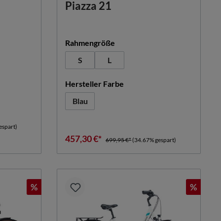
Piazza 21
auswählen
Rahmengröße
S
L
n
auswählen
Hersteller Farbe
Blau
espart)
457,30 €*
699,95 €*
(34.67% gespart)
%
%