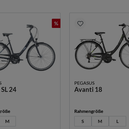
%
S
PEGASUS
 SL 24
Avanti 18
auswählen
auswählen
röße
Rahmengröße
(Diese
M
S
M
L