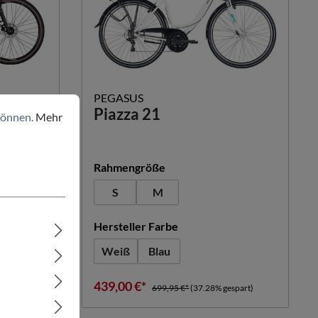
PEGASUS
Piazza 21
können.
Mehr
auswählen
Rahmengröße
S
M
n
auswählen
Hersteller Farbe
Weiß
Blau
439,00 €*
espart)
699,95 €*
(37.28% gespart)