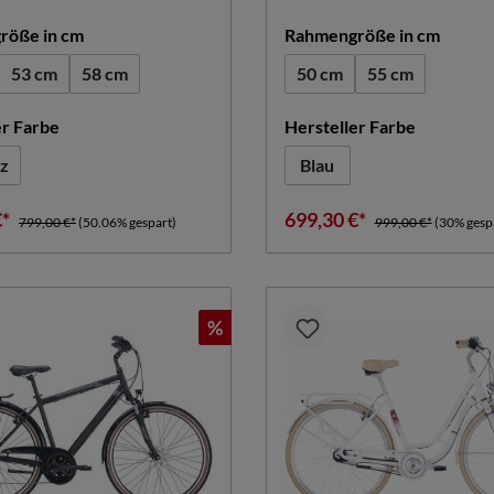
auswählen
auswä
röße in cm
Rahmengröße in cm
53 cm
58 cm
50 cm
55 cm
auswählen
auswähle
er Farbe
Hersteller Farbe
z
Blau
€*
699,30 €*
799,00 €*
(50.06% gespart)
999,00 €*
(30% gesp
%