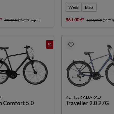
Weiß
Blau
€*
861,00 €*
999,00 €*
(20.02% gespart)
1.299,00 €*
(33.72%
%
T
KETTLER ALU-RAD
n Comfort 5.0
Traveller 2.0 27G