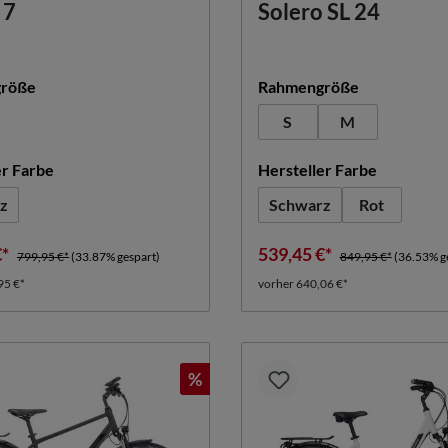
 7
Solero SL 24
auswählen
auswählen
röße
Rahmengröße
S
M
auswählen
auswähle
er Farbe
Hersteller Farbe
z
Schwarz
Rot
€*
539,45 €*
799,95 €*
(33.87% gespart)
849,95 €*
(36.53% g
95 €*
vorher 640,06 €*
%