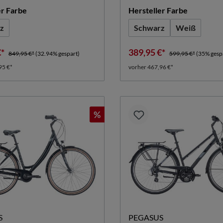
auswählen
auswähle
er Farbe
Hersteller Farbe
z
Schwarz
Weiß
(Diese Optio
€*
389,95 €*
849,95 €*
(32.94% gespart)
599,95 €*
(35% gesp
95 €*
vorher 467,96 €*
%
S
PEGASUS