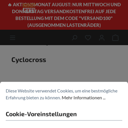
🔥 AKTIONSMONAT AUGUST: NUR MITTWOCH UND
alt springen
DONNERSTAG VERSANDKOSTENFREI AUF JEDE
BESTELLUNG MIT DEM CODE "VERSAND100"
(AUSGENOMMEN LASTENRÄDER)
Bikes
Rennräder
Cyclocross
Ware
Produkte filtern
Cyclocross
Diese Website verwendet Cookies, um eine bestmögliche
Erfahrung bieten zu können.
Mehr Informationen ...
Cookie-Voreinstellungen
%