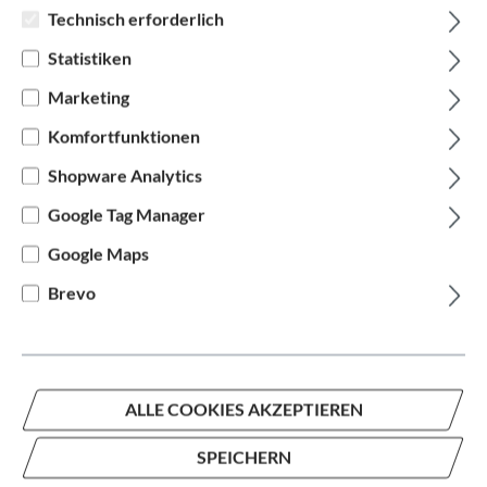
Technisch erforderlich
Statistiken
Marketing
Komfortfunktionen
Shopware Analytics
BULLS
Harrier Disc 2
Google Tag Manager
Google Maps
auswählen
Rahmengröße
Brevo
S
L
XL
XXL
auswählen
Hersteller Farbe
ALLE COOKIES AKZEPTIEREN
Schwarz
SPEICHERN
1.132,76 €*
1.599,00 €*
(29.16% gespart)