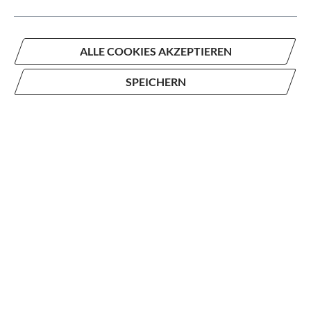
ALLE COOKIES AKZEPTIEREN
Jederzeit erreichbar
SPEICHERN
Die Wertgarantie ist für Dich zu jeder Zeit da und hilft
dir stets weiter. Du erreichst die Wertgarantie online,
telefonisch oder über Chat – wie es für Dich am
besten ist.
Sorgenfreier Schutz
Dein Fahrrad oder E-Bike ist mit der Wertgarantie
jederzeit und weltweit geschützt. Im Schadenfall
übernehmen sie Reparaturkosten oder beteiligen sich