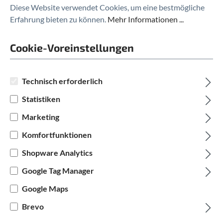
Diese Website verwendet Cookies, um eine bestmögliche
Ob klassisches Fahrrad oder leistungsstarkes E-Bike
Erfahrung bieten zu können.
Mehr Informationen ...
– mit der
linexo
Versicherung der WERTGARANTIE
bist Du optimal abgesichert. Die Versicherung schützt
Cookie-Voreinstellungen
Dich zuverlässig vor Diebstahl, Vandalismus, Sturz-
und Unfallschäden sowie vor Verschleiß und Akku-
Defekten bei E-Bikes. Im Schadensfall erhältst Du
Technisch erforderlich
schnelle Hilfe, eine fachgerechte Reparatur oder sogar
Statistiken
ein Ersatzrad – einfach, unkompliziert und ohne lange
Wartezeiten.
Marketing
Komfortfunktionen
Fahr los – WERTGARANTIE kümmert sich um den
Shopware Analytics
Rest.
Google Tag Manager
Google Maps
Brevo