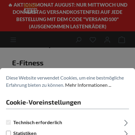
🔥 AKTIONSMONAT AUGUST: NUR MITTWOCH UND
alt springen
DONNERSTAG VERSANDKOSTENFREI AUF JEDE
BESTELLUNG MIT DEM CODE "VERSAND100"
(AUSGENOMMEN LASTENRÄDER)
E-Bikes
E-Rennrad / E-Gravel
E-Fitness
Ware
Produkte filtern
E-Fitness
Diese Website verwendet Cookies, um eine bestmögliche
Erfahrung bieten zu können.
Mehr Informationen ...
Cookie-Voreinstellungen
Technisch erforderlich
%
Statistiken