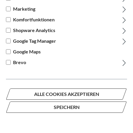
Marketing
Komfortfunktionen
Shopware Analytics
Google Tag Manager
Turbo Vado SL 2 6.0 EQ Carbon
Google Maps
Brevo
auswählen
Rahmengröße
S
M
ALLE COOKIES AKZEPTIEREN
auswählen
Hersteller Farbe
Rot
SPEICHERN
4.370,80 €*
5.599,00 €*
(21.94% gespart)