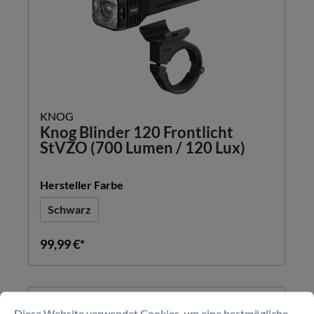
KNOG
Knog Blinder 120 Frontlicht
StVZO (700 Lumen / 120 Lux)
auswählen
Hersteller Farbe
Schwarz
99,99 €*
Diese Website verwendet Cookies, um eine bestmögliche