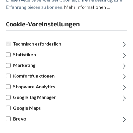
Erfahrung bieten zu können.
Mehr Informationen ...
Cookie-Voreinstellungen
Technisch erforderlich
Statistiken
SIGMA
Marketing
Sigma Blaze Rückleuchte mit
Bremslicht
Komfortfunktionen
Shopware Analytics
auswählen
Hersteller Farbe
Google Tag Manager
Schwarz
Google Maps
29,95 €*
Brevo