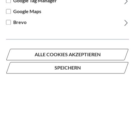
Google Tag Manager
Intrigue LT 2
Google Maps
Brevo
auswählen
Rahmengröße
M
L
auswählen
Hersteller Farbe
ALLE COOKIES AKZEPTIEREN
Blau
SPEICHERN
1.959,30 €*
2.799,00 €*
(30% gespart)