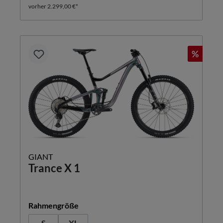
vorher 2.299,00 €*
%
GIANT
Trance X 1
auswählen
Rahmengröße
S
XL