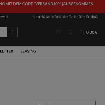
NG MIT DEM CODE "VERSAND100" (AUSGENOMMEN
uswahl
Über 40 Jahre Expertise für Ihr Bike-Erlebnis
0,00 €
Ware
LETTER
LEASING