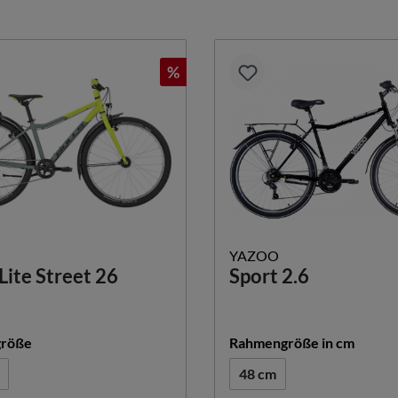
%
YAZOO
Lite Street 26
Sport 2.6
auswählen
auswä
röße
Rahmengröße in cm
48 cm