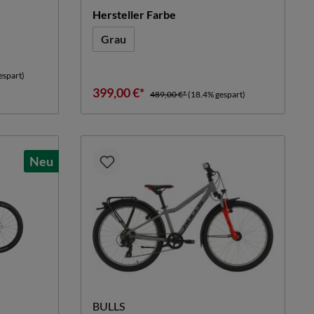
n
auswählen
Hersteller Farbe
Grau
espart)
399,00 €*
489,00 €*
(18.4% gespart)
Neu
BULLS