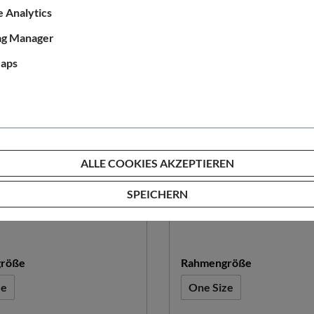
 Analytics
ag Manager
aps
ALLE COOKIES AKZEPTIEREN
SPEICHERN
WOOM
OFF 6 2.Gen
woom OFF AIR 6
auswählen
auswählen
röße
Rahmengröße
ze
One Size