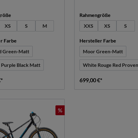
auswählen
auswählen
röße
Rahmengröße
(Diese Option ist zurzeit nicht verfügbar.)
(Diese Option ist zurzeit nicht verfügbar.)
XS
S
M
XXS
XS
S
auswählen
auswähle
er Farbe
Hersteller Farbe
d Green-Matt
Moor Green-Matt
(Diese Option ist z
 Purple Black Matt
White Rouge Red Prove
(Diese Option ist zurzeit nicht verfügbar.)
€*
699,00 €*
%