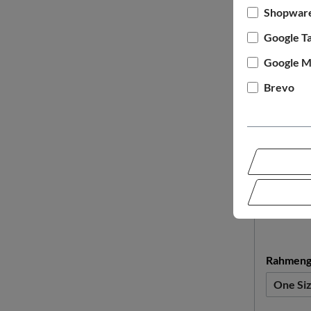
Shopware
Google T
Google M
Brevo
WOOM
Woom 
Rahmeng
One Si