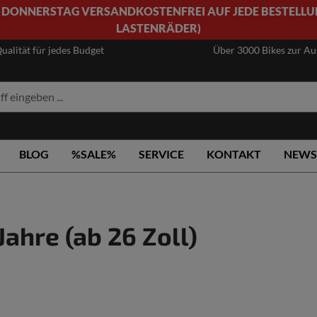
 DONNERSTAG VERSANDKOSTENFREI AUF JEDE BESTELLU
LASTENRÄDER)
ualität für jedes Budget
Über 3000 Bikes zur A
BLOG
%SALE%
SERVICE
KONTAKT
NEWS
Jahre (ab 26 Zoll)