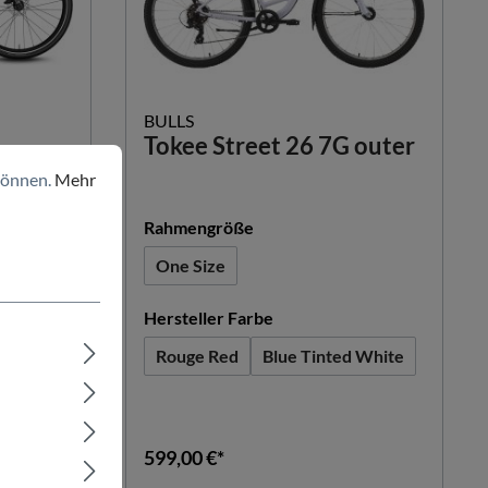
BULLS
Tokee Street 26 7G outer
können.
Mehr
auswählen
Rahmengröße
One Size
n
auswählen
Hersteller Farbe
l
Rouge Red
Blue Tinted White
c Blue
599,00 €*