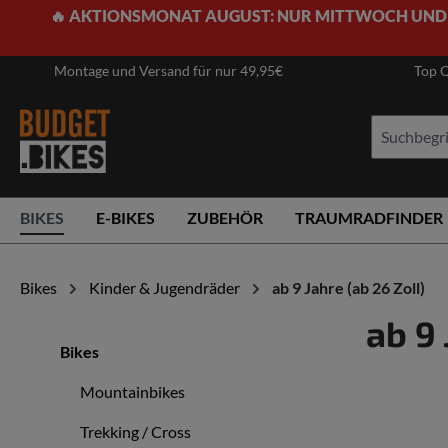
🔥 AKTIONSMONAT AUGUST: NUR MITTWOCH UND
springen
Zur Hauptnavigation springen
Montage und Versand für nur 49,95€
Top Q
BIKES
E-BIKES
ZUBEHÖR
TRAUMRADFINDER
Bikes
Kinder & Jugendräder
ab 9 Jahre (ab 26 Zoll)
ab 9 
Bikes
Mountainbikes
Trekking / Cross