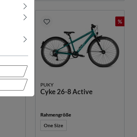
%
PUKY
Cyke 26-8 Active
auswählen
Rahmengröße
One Size