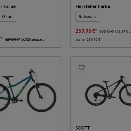
auswählen
auswähle
er Farbe
Hersteller Farbe
Grau
Schwarz
259,95 €*
599,95 €*
(56.67% g
€*
629,00 €*
(6.52% gespart)
vorher 299,95 €*
SCOTT