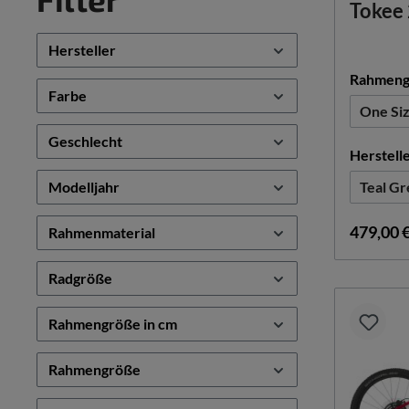
Tokee
Hersteller
Rahmeng
Farbe
One Si
Geschlecht
Herstell
Modelljahr
Teal G
479,00 
Rahmenmaterial
Radgröße
Rahmengröße in cm
Rahmengröße