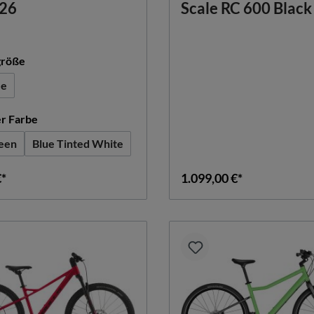
 26
Scale RC 600 Black
auswählen
röße
ze
auswählen
er Farbe
reen
Blue Tinted White
€*
1.099,00 €*