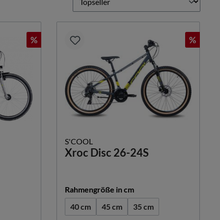
%
%
S'COOL
Xroc Disc 26-24S
hlen
auswählen
Rahmengröße in cm
40 cm
45 cm
35 cm