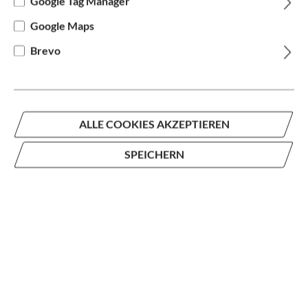
Google Tag Manager
Google Maps
auswählen
Rahmengröße in cm
Brevo
52 cm
54 cm
56 cm
58 cm
+
1
auswählen
Hersteller Farbe
ALLE COOKIES AKZEPTIEREN
Gold
Blau
SPEICHERN
2.299,00 €*
%