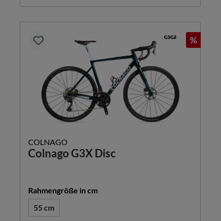
%
COLNAGO
Colnago G3X Disc
auswählen
Rahmengröße in cm
55 cm