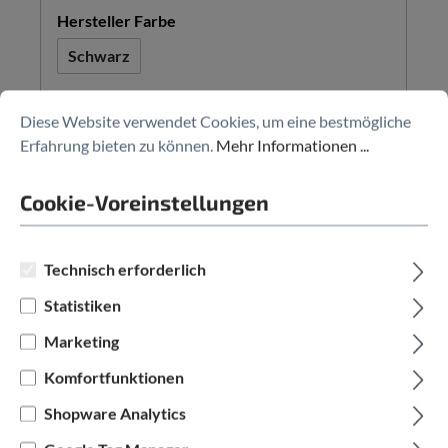
auswählen
Hersteller Farbe
Schwarz
3.299,00 €*
7.728,00 €*
(57.31% gespart)
Diese Website verwendet Cookies, um eine bestmögliche
Erfahrung bieten zu können.
Mehr Informationen ...
Cookie-Voreinstellungen
Technisch erforderlich
Statistiken
Marketing
Komfortfunktionen
SPECIALIZED
Shopware Analytics
Diverge 4 E5 Sport Alloy