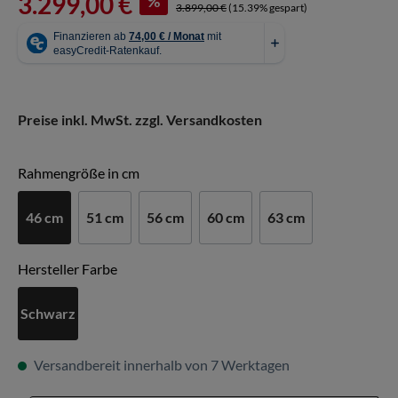
3.299,00 €
%
3.899,00 €
(15.39% gespart)
Preise inkl. MwSt. zzgl. Versandkosten
auswählen
Rahmengröße in cm
46 cm
51 cm
56 cm
60 cm
63 cm
auswählen
Hersteller Farbe
Schwarz
Versandbereit innerhalb von 7 Werktagen