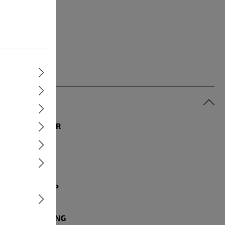
MODELLJAHR
2025
RADGRÖSSE
28 Zoll
RAHMENTYP
Diamant
BELEUCHTUNG