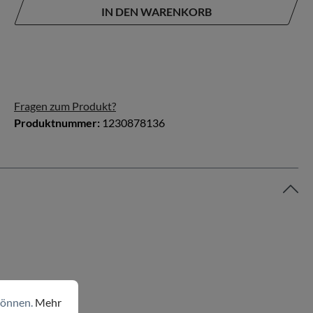
IN DEN WARENKORB
Fragen zum Produkt?
Produktnummer:
1230878136
können.
Mehr