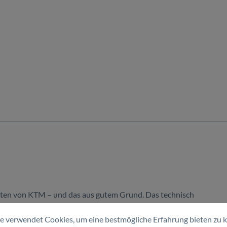
nten von KTM – und das aus gutem Grund. Das technisch
urchdachtem Design und sorgt so für ein erstklassiges
e verwendet Cookies, um eine bestmögliche Erfahrung bieten zu 