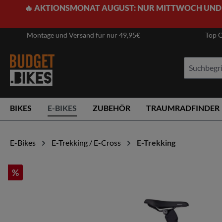
🔥 AKTIONSMONAT AUGUST: NUR MITTWOCH UND
springen
Zur Hauptnavigation springen
Montage und Versand für nur 49,95€
Top Q
BIKES
E-BIKES
ZUBEHÖR
TRAUMRADFINDER
E-Bikes
E-Trekking / E-Cross
E-Trekking
%
Bildergalerie überspringen