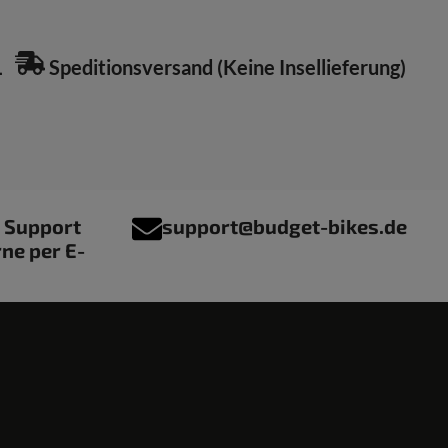
L
Speditionsversand (Keine Insellieferung)
r Support
support@budget-bikes.de
rne per E-