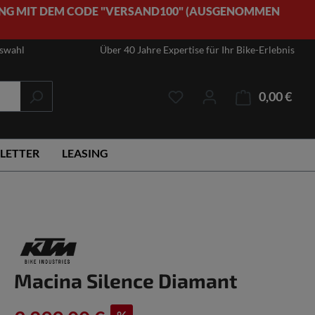
NG MIT DEM CODE "VERSAND100" (AUSGENOMMEN
uswahl
Über 40 Jahre Expertise für Ihr Bike-Erlebnis
0,00 €
Ware
LETTER
LEASING
Macina Silence Diamant