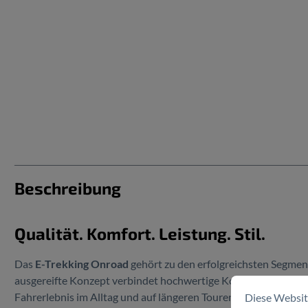
Beschreibung
Qualität. Komfort. Leistung. Stil.
Das
E-Trekking Onroad
gehört zu den erfolgreichsten Segme
ausgereifte Konzept verbindet hochwertige Komponenten mit d
Fahrerlebnis im Alltag und auf längeren Touren.
Diese Websit