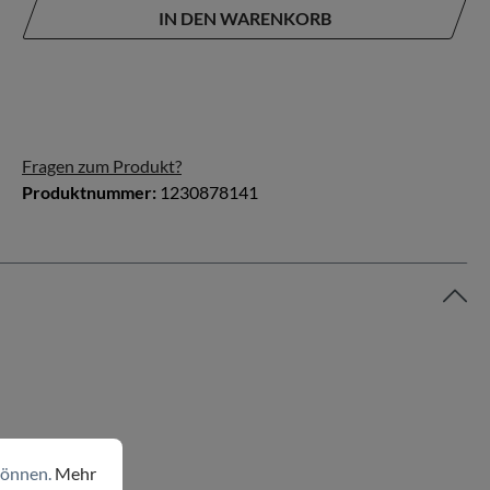
IN DEN WARENKORB
Fragen zum Produkt?
Produktnummer:
1230878141
können.
Mehr