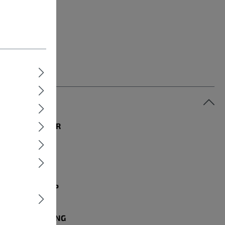
MODELLJAHR
2025
RADGRÖSSE
28 Zoll
RAHMENTYP
Diamant
BELEUCHTUNG