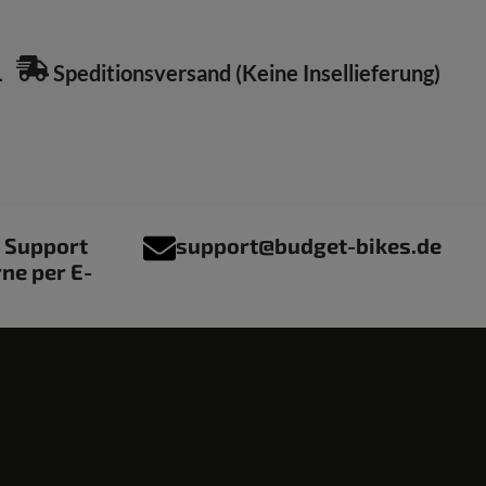
L
Speditionsversand (Keine Insellieferung)
r Support
support@budget-bikes.de
rne per E-