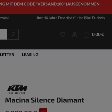
NG MIT DEM CODE "VERSAND100" (AUSGENOMMEN
uswahl
Über 40 Jahre Expertise für Ihr Bike-Erlebnis
0,00 €
Ware
LETTER
LEASING
Macina Silence Diamant