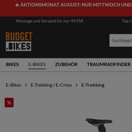
🔥 AKTIONSMONAT AUGUST: NUR MITTWOCH UND
springen
Zur Hauptnavigation springen
Montage und Versand für nur 49,95€
Top Q
BIKES
E-BIKES
ZUBEHÖR
TRAUMRADFINDER
E-Bikes
E-Trekking / E-Cross
E-Trekking
%
Bildergalerie überspringen