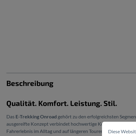
Beschreibung
Qualität. Komfort. Leistung. Stil.
Das
E-Trekking Onroad
gehört zu den erfolgreichsten Segme
ausgereifte Konzept verbindet hochwertige Komponenten mit d
Fahrerlebnis im Alltag und auf längeren Touren.
Diese Websit