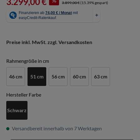
3.299,00 €
%
3.899,00 €
(15.39% gespart)
Preise inkl. MwSt. zzgl. Versandkosten
auswählen
Rahmengröße in cm
46 cm
51 cm
56 cm
60 cm
63 cm
auswählen
Hersteller Farbe
Schwarz
Versandbereit innerhalb von 7 Werktagen