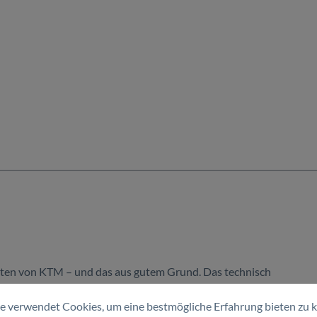
nten von KTM – und das aus gutem Grund. Das technisch
urchdachtem Design und sorgt so für ein erstklassiges
e verwendet Cookies, um eine bestmögliche Erfahrung bieten zu 