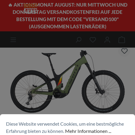
🔥 AKTIONSMONAT AUGUST: NUR MITTWOCH UND
alt springen
DONNERSTAG VERSANDKOSTENFREI AUF JEDE
BESTELLUNG MIT DEM CODE "VERSAND100"
(AUSGENOMMEN LASTENRÄDER)
E-Bikes
E-Mountainbikes
E-MTB Fully
Ware
Bildergalerie überspringen
Diese Website verwendet Cookies, um eine bestmögliche
Erfahrung bieten zu können.
Mehr Informationen ...