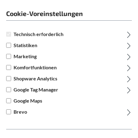
Patron ST 910
Cookie-Voreinstellungen
6.499,00 €
Technisch erforderlich
Statistiken
Marketing
Preise inkl. MwSt. zzgl. Versandkosten
Komfortfunktionen
Shopware Analytics
Google Tag Manager
Google Maps
Fragen zum Produkt?
Brevo
Produktnummer:
4235518109008_P